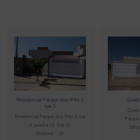
Residencial Parque dos IPês II
Quadr
rua 5
Quadr
Residencial Parque dos IPês II rua
Parque 
5 quadra 13 lote 31
Mira
Mirassol – SP