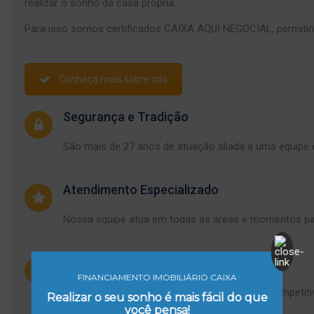
realizar o sonho da casa própria.
Para isso somos certificados CAIXA AQUI NEGOCIAL, permitindo
Conheça mais sobre nós
Segurança e Tradição
São mais de 27 anos de atuação aliada a uma equipe e
Atendimento Especializado
Nossa equipe atua em todas as áreas e momentos para 
Condições Especiais
FINANCIAMENTO IMOBILIÁRIO CAIXA
Possuímos as taxas de financiamento mais competiti
Realizar o seu sonho é mais fácil do que
você pensa!