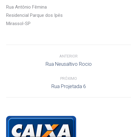
Rua Antônio Fêmina
Residencial Parque dos Ipês
Mirassol-SP
Navegação
ANTERIOR
do
Álbum
Rua Neusaltivo Rocio
Álbum
anterior:
PRÓXIMO
Próximo
Rua Projetada 6
álbum: